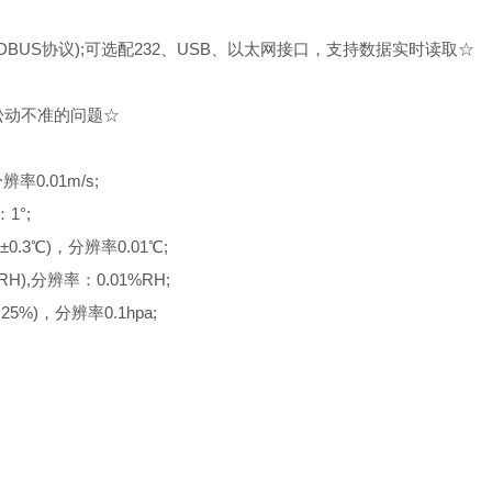
BUS协议);可选配232、USB、以太网接口，支持数据实时读取☆
松动不准的问题☆
率0.01m/s;
1°;
.3℃)，分辨率0.01℃;
),分辨率：0.01%RH;
5%)，分辨率0.1hpa;