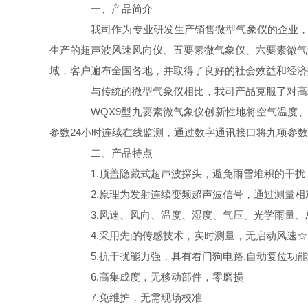
一、产品简介
我司作为专业研发生产销售微型气象仪的企业，一
生产的超声波风速风向仪、五要素微气象仪、六要素微气
域，客户遍布全国各地，并取得了良好的社会效益和经济
与传统的微型气象仪相比，我司产品克服了对高精
WQX9型九要素微气象仪创新性地将空气温度、空
参数24小时连续在线监测，通过数字通讯接口将九项参
二、产品特点
1.顶盖隐藏式超声波探头，避免雨雪堆积的干扰
2.原理为发射连续变频超声波信号，通过测量相
3.风速、风向、温度、湿度、气压、光学雨量、总辐
4.采用先j的传感技术，实时测量，无启动风速☆
5.抗干扰能力强，具有看门狗电路,自动复位功能
6.高集成度，无移动部件，零磨损
7.免维护，无需现场校准