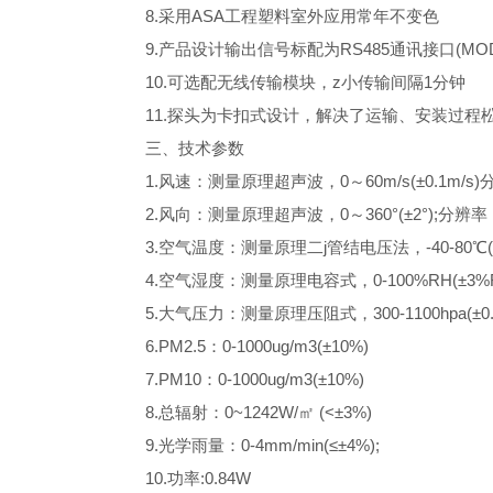
8.采用ASA工程塑料室外应用常年不变色
9.产品设计输出信号标配为RS485通讯接口(MOD
10.可选配无线传输模块，z小传输间隔1分钟
11.探头为卡扣式设计，解决了运输、安装过程
三、技术参数
1.风速：测量原理超声波，0～60m/s(±0.1m/s)分辨
2.风向：测量原理超声波，0～360°(±2°);分辨率：
3.空气温度：测量原理二j管结电压法，-40-80℃(±0
4.空气湿度：测量原理电容式，0-100%RH(±3%RH
5.大气压力：测量原理压阻式，300-1100hpa(±0.2
6.PM2.5：0-1000ug/m3(±10%)
7.PM10：0-1000ug/m3(±10%)
8.总辐射：0~1242W/㎡ (<±3%)
9.光学雨量：0-4mm/min(≤±4%);
10.功率:0.84W