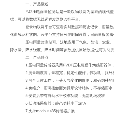
一、产品概述
YJ2压电雨量监测站是一款以物联网为基础的现代型
据，可以将数据无线远程发送到监控平台。
登录物联网平台可查看实时数据和历史记录，雨量数据
化曲线及柱状图。云平台支持日分界时间设置，日雨量报警阈值
压电雨量监测站可广泛地应用于气象、防汛、农业、水
降水量、降水强度、降水时间等参数提供原始数据;也可为防
二、产品特点
1.压电雨量传感器采用PVDF压电薄膜作为感雨器件
2.测量精度高，量程宽，稳定性能好，低功耗，抗外
3.可全天候工作，不受天气变化的影响，精确到秒的
4.免维护，雨滴接触面为弧形设计结构，不存储雨水
5.安装后带有自动水平校准功能，无需现场校准
6.低功耗采集器：静态功耗小于1mA
7.支持modbus485传感器扩展