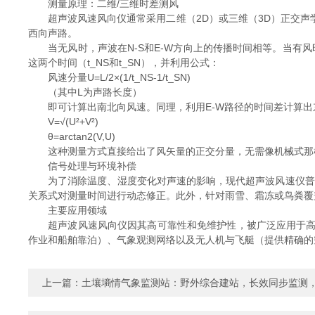
测量原理：二维/三维时差测风
超声波风速风向仪通常采用二维（2D）或三维（3D）正交声学
西向声路。
当无风时，声波在N-S和E-W方向上的传播时间相等。当有风
这两个时间（t_NS和t_SN），并利用公式：
风速分量U=L/2×(1/t_NS-1/t_SN)
（其中L为声路长度）
即可计算出南北向风速。同理，利用E-W路径的时间差计算出东
V=√(U²+V²)
θ=arctan2(V,U)
这种测量方式直接给出了风矢量的正交分量，无需像机械式那样分
信号处理与环境补偿
为了消除温度、湿度变化对声速的影响，现代超声波风速仪普遍
关系式对测量时间进行动态修正。此外，针对雨雪、霜冻或鸟粪覆
主要应用领域
超声波风速风向仪因其高可靠性和免维护性，被广泛应用于高速
作业和船舶靠泊）、气象观测网络以及无人机与飞艇（提供精确的
上一篇：
土壤墒情气象监测站：野外综合建站，长效同步监测