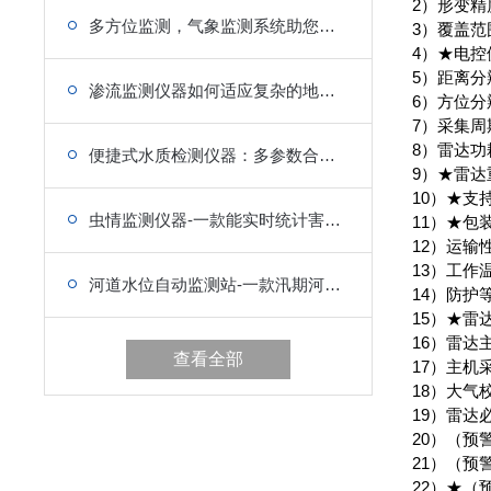
2）形变精
多方位监测，气象监测系统助您实时了解环境变化
3）覆盖范围
4）★电控
5）距离分辨
渗流监测仪器如何适应复杂的地质环境
6）方位分辨
7）采集周期
8）雷达功
便捷式水质检测仪器：多参数合一，坚固耐用
9）★雷达
10）★支
虫情监测仪器-一款能实时统计害虫数量的设备
11）★包
12）运输
13）工作温
河道水位自动监测站-一款汛期河道管理的水位监测站
14）防护等
15）★
16）雷达
查看全部
17）主
18）大气校
19）雷达
20）（预
21）（
22）★