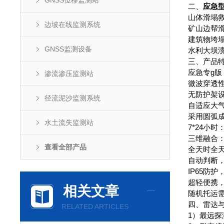
GNSS位移监测站
二、
应急
山体滑塌
边坡在线监测系统
矿山边帮
建筑物垮
GNSS监测设备
水利大坝
三、产品
应急专g
渗流渗压监测站
微波穿透
无防护架
径流泥沙监测系统
自适应大
采用圆弧成
水土流失监测站
7*24小
三维融合
查看全部产品
全天时全
自动判断
IP65防
超轻便携，
相关文章
随机托运
四、雷达
RELATED ARTICLES
1）最远探