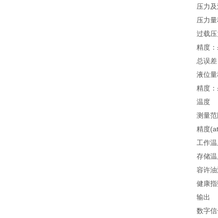
压力及
压力量程：
过载压力
精度：±0.5
总误差：±
液位量程：
精度：±0.5
温度
测量范围：‐
精度(at+2
工作温度：‐
存储温度：‐
容许油温：‐
健康指数：
输出
数字信号：RS