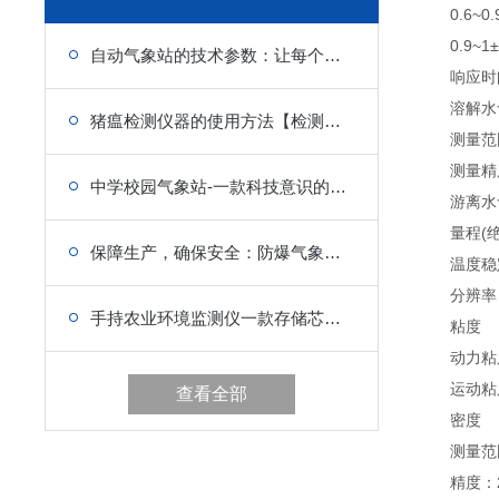
0.6~0.9±
0.9~1±0
自动气象站的技术参数：让每个人都成为气象专家
响应时间(
溶解水
猪瘟检测仪器的使用方法【检测方便】
测量范围：0
测量精度
中学校园气象站-一款科技意识的校园气象站【校园|科技】
游离水
量程(绝对精
保障生产，确保安全：防爆气象站哪个比较好，设计与功能分析
温度稳定度
分辨率：1
手持农业环境监测仪一款存储芯片的手持气象站2023(移动\热点)
粘度
动力粘度：
运动粘度：
查看全部
密度
测量范围：60
精度：2