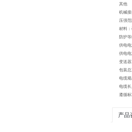
其他
机械接口
压强范围：
材料：硬
防护等级：
供电电源：
供电电流：
变送器重量
包装总重量
电缆规格
电缆长度
遵循标准：CE
产品