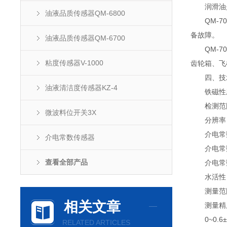
润滑油是重
油液品质传感器QM-6800
QM-70
备故障。
油液品质传感器QM-6700
QM-70
粘度传感器V-1000
齿轮箱、飞
四、技
油液清洁度传感器KZ-4
铁磁性磨
检测范围：
微波料位开关3X
分辨率：0
介电常
介电常数传感器
介电常数
查看全部产品
介电常数精
水活性
测量范围：
相关文章
测量精
0~0.6±0
RELATED ARTICLES