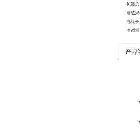
包装总重量
电缆规格
电缆长度
遵循标准CE认
产品