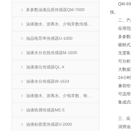
QM-69
多参数油液品质传感器QM-7000
蚀。
二、产
油液微水、游离水、介电常数传感器QM-2200
应用范围
多参数同
油品电导率传感器U-1000
吸附式磨
油液水分在线传感器M-1600
无需客户
可分析油
油液液位传感器QL-X
大数据油
24小时
油液水分传感器W-1624
兼容性强，可
可适用于
油液微水、游离水、介电常数、铁屑传感器
集成式结
油液铁屑传感器ME-5
三、应
油液粘密度传感器V-2000
润滑油是重