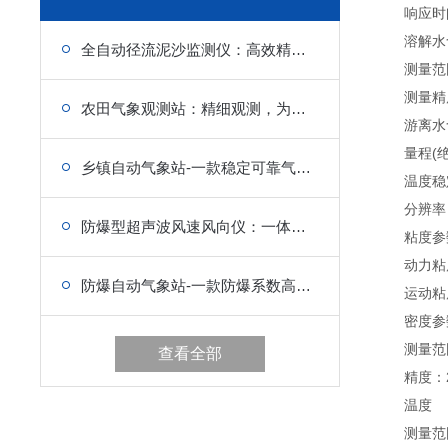
响应时间(
溶解水
全自动径流泥沙监测仪：高效精准，助力水土保持
测量范围0…
测量精度
农田气象观测站：精细观测，为农田稳产高产筑牢气象坚实后盾
游离水含
量程(绝对精
乡镇自动气象站-一款稳定可靠气象支柱的小型自动气象站
温度稳定度
分辨率：1
防爆型超声波风速风向仪：一体化整机集成设计，减少现场组装工序
粘度参
动力粘度：
防爆自动气象站-一款防爆系数高的自动气象监测设备
运动粘度：
密度参
测量范围：60
查看全部
精度：2
温度
测量范围‐4