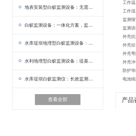
工作温度：
地表安装型白蚁监测设备：无需开挖，不破坏地面，施工友好
工作湿度
监测报警
白蚁监测设备：一体化方案，监测防治结合，效果更优
监测误报
外壳抗紫
水库堤坝地埋型白蚁监测设备：低功耗设计，续航持久，减少运维
外壳拉伸强
外壳弯曲强
水利地埋型白蚁监测设备：堤基布设，水下防护，稳定可靠
外壳冲击强
防护等级：
水库堤坝白蚁监测仪：长效监测，耐水耐腐，适配水利工程
电池续航
产品
查看全部