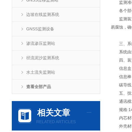
GNSS位移监测站
监测准确
各个部件
边坡在线监测系统
监测装置外
易腐蚀，确
GNSS监测设备
渗流渗压监测站
三、系
系统由监测
径流泥沙监测系统
四、装
信息盒：I
水土流失监测站
信息棒：
碳导线：
查看全部产品
五、技
通讯模块
规格:14c
相关文章
内芯材料：
RELATED ARTICLES
外壳材料