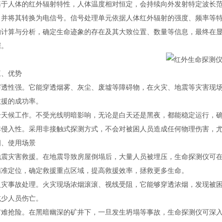
人体的红外辐射特性，人体温度相对恒定，会持续向外发射特定波长范
，并将其转换为电信号。信号处理单元依据人体红外辐射的强度、频率等
的计算与分析，确定生命迹象的存在及其大致位置、数量等信息，最终在
据。
、优势
性强。它能穿透烟雾、灰尘、废墟等障碍物，在火灾、地震等灾害现场
救援的成功率。
候工作。不受光线明暗影响，无论是白天还是黑夜，都能稳定运行，确
入性。采用非接触式探测方式，不会对被困人员造成任何物理伤害，尤
使用场景
灾害救援。在地震导致房屋倒塌后，大量人员被埋压，生命探测仪可在
精准定位，确定救援重点区域，提高救援效率，拯救更多生命。
事故处理。火灾现场浓烟滚滚、视线受阻，它能够穿透浓烟，发现被困
减少人员伤亡。
抢险。在黑暗幽深的矿井下，一旦发生坍塌等事故，生命探测仪可深入