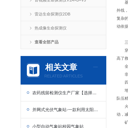
音视频生命探测仪V1A+B+V3
基于
外线
雷达生命探测仪2DB
复杂
动依
热成像生命探测仪
查看全部产品
三
穿透
高了
相关文章
全天
非侵
RELATED ARTICLES
四、
地震
农药残留检测仪生产厂家【选择竞道光电】
队伍
火灾
并网式光伏气象站-一款利用太阳能供电的并网式光伏气象站
动，
矿难
小型自动气象站校园气象站