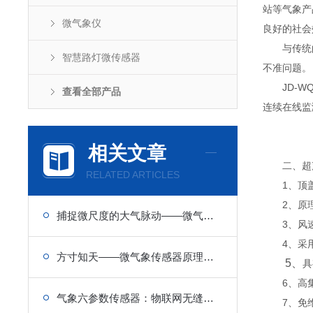
站等气象产
微气象仪
良好的社会
与传统的
智慧路灯微传感器
不准问题。
JD-WQ
查看全部产品
连续在线监
相关文章
二、超声
RELATED ARTICLES
1、顶盖
2、原理
捕捉微尺度的大气脉动——微气象传感器原理与边界层观测应用
3、风速
4、采用
方寸知天——微气象传感器原理与选型指南
5、
具
6、高集
气象六参数传感器：物联网无缝对接，实时上传六类气象数据
7、免维