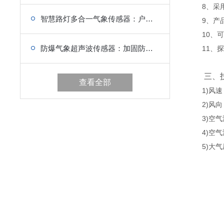
8、采用A
智慧路灯多合一气象传感器：户外高防护设计，耐候性强
9、产品设
10、可
防爆气象超声波传感器：加固防震结构，厂区复杂环境抗震动
11、探
三、技
查看全部
1)风速：原
2)风向：原
3)空气温度
4)空气湿度
5)大气压力