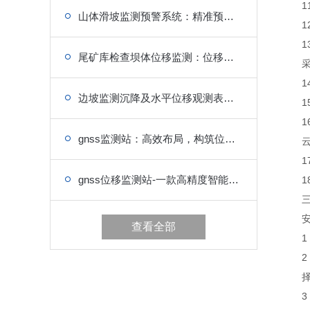
11
山体滑坡监测预警系统：精准预警，筑牢边坡安全屏障
12.
13.
尾矿库检查坝体位移监测：位移指标监测，风险提前预警
采集
14.
边坡监测沉降及水平位移观测表格：数据自动存储，云端备份管理
15.
16.
gnss监测站：高效布局，构筑位移监测坚实堡垒
云平
17.
gnss位移监测站-一款高精度智能化的GNSS监测设备
18
三、
安装
查看全部
1：
2：
择同
3：