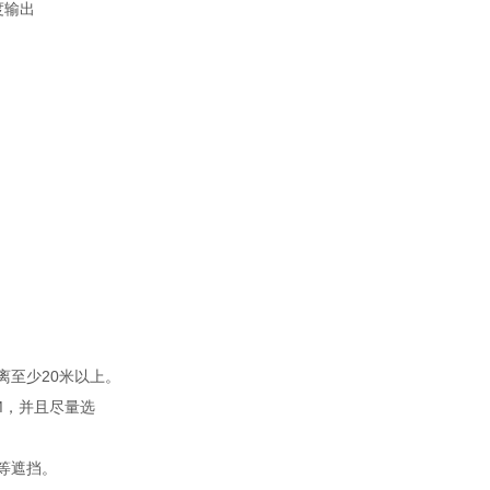
度输出
至少20米以上。
M，并且尽量选
等遮挡。