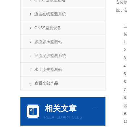
GNSS位移监测站
安装
统，
边坡在线监测系统
二、
GNSS监测设备
传感
渗流渗压监测站
1.传
2.传
径流泥沙监测系统
3.静
4.
水土流失监测站
5.☆
6.支
查看全部产品
7.尺
8.工
监测
相关文章
9.测
RELATED ARTICLES
10.