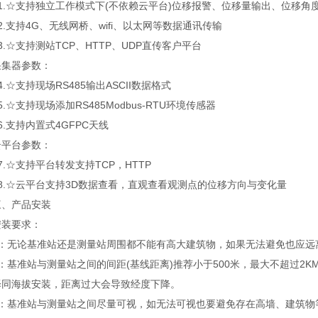
.☆支持独立工作模式下(不依赖云平台)位移报警、位移量输出、位移角
支持4G、无线网桥、wifi、以太网等数据通讯传输
☆支持测站TCP、HTTP、UDP直传客户平台
器参数：
☆支持现场RS485输出ASCII数据格式
☆支持现场添加RS485Modbus-RTU环境传感器
支持内置式4GFPC天线
台参数：
☆支持平台转发支持TCP，HTTP
.☆云平台支持3D数据查看，直观查看观测点的位移方向与变化量
产品安装
要求：
无论基准站还是测量站周围都不能有高大建筑物，如果无法避免也应远离
基准站与测量站之间的间距(基线距离)推荐小于500米，最大不超过2K
海拔安装，距离过大会导致经度下降。
基准站与测量站之间尽量可视，如无法可视也要避免存在高墙、建筑物