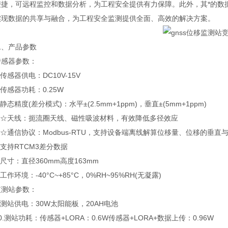
便捷，可远程监控和数据分析，为工程安全提供有力保障。此外，其*的数
实现数据的共享与融合，为工程安全监测提供全面、高效的解决方案。
产品参数
器参数：
感器供电：DC10V-15V
感器功耗：0.25W
态精度(差分模式)：水平±(2.5mm+1ppm)，垂直±(5mm+1ppm)
☆天线：扼流圈天线、磁性吸波材料，有效降低多径效应
通信协议：Modbus-RTU，支持设备端离线解算位移量、位移的垂直
持RTCM3差分数据
寸：直径360mm高度163mm
作环境：-40°C~+85°C，0%RH~95%RH(无凝露)
站参数：
站供电：30W太阳能板，20AH电池
测站功耗：传感器+LORA：0.6W传感器+LORA+数据上传：0.96W