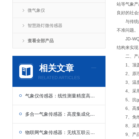
站等气象产
微气象仪
良好的社会
与传统的
智慧路灯微传感器
不准问题。
JD-WQ
查看全部产品
结构来实现
二、产
1、顶盖
相关文章
2、原理
RELATED ARTICLES
3、温度
4、采用x
气象仪传感器：线性测量精度高，数据误差小可信度高
5、抗g扰
6、高集
多合一气象传感器：高度集成化设计，设备精简整洁
7、免维
8、采用A
物联网气象传感器：无线互联云同步，智能监测不落地
9、产品设