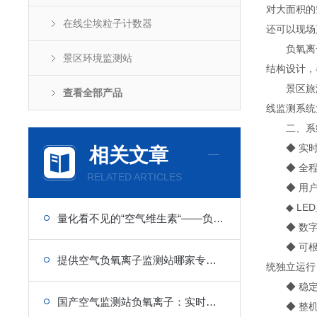
对大面积的
在线尘埃粒子计数器
还可以现场
负氧离子监
景区环境监测站
结构设计，
景区旅游景
查看全部产品
线监测系统
二、系
◆ 实时采
相关文章
◆ 全程
RELATED ARTICLES
◆ 用户可
◆ LED
量化看不见的“空气维生素“——负氧离子在线监测系统的原理与多场景应用
◆ 数字信
◆ 可根据
提供空气负氧离子监测站哪家专业：长期保障监测数值精准度
统独立运行
◆ 稳定性
国产空气监测站负氧离子：实时数据上传，环境动态掌控
◆ 整机