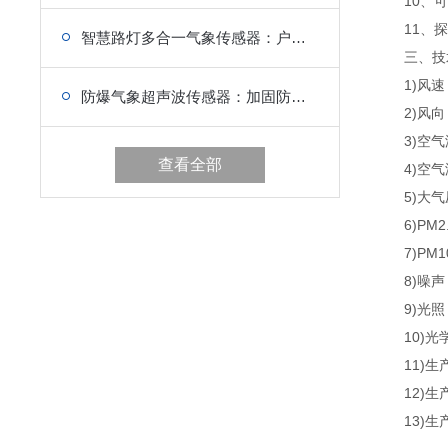
10、可
11、探
智慧路灯多合一气象传感器：户外高防护设计，耐候性强
三、技
1)风速：0
防爆气象超声波传感器：加固防震结构，厂区复杂环境抗震动
2)风向：0
3)空气温度
查看全部
4)空气湿度
5)大气压力：
6)PM2.5
7)PM10：
8)噪声：30
9)光照：0-
10)光学雨
11)生产
12)生产
13)生产