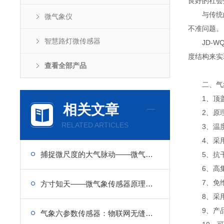
良好的社会
与传统的
微气象仪
不准问题。
智慧路灯微传感器
JD-WQ
度结构来实
查看全部产品
二、气象
1、顶盖隐藏
相关文章
2、原理为发
RELATED ARTICLES
3、温度、湿
4、采用
捕捉微尺度的大气脉动——微气象传感器原理与边界层观测应用
5、抗干扰
6、高集
7、免维
方寸知天——微气象传感器原理与选型指南
8、采用A
9、产品设
气象六参数传感器：物联网无缝对接，实时上传六类气象数据