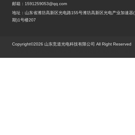
邮箱：1591259053@qq.com
地址：山东省潍坊高新区光电路155号潍坊高新区光电产业加速器(
期)1号楼207
Copyright©2026 山东竞道光电科技有限公司 All Right Reserve
山东竞道光电科技有限公司主营：气象环境监测,食品快检,土壤养