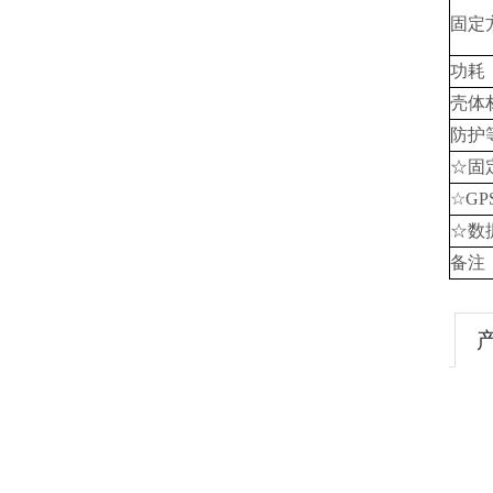
固定
功耗
壳体
防护
☆固
☆GP
☆数
备注