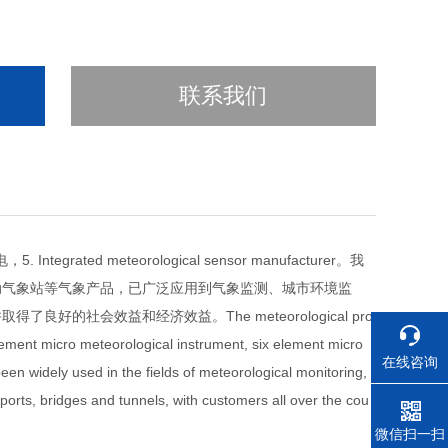
联系我们
grated meteorological sensor manufacturer。我
动气象站等气象产品，已广泛应用到气象监测、城市环境监
社会效益和经济效益。The meteorological pro
ement micro meteorological instrument, six element micro
在线咨询
en widely used in the fields of meteorological monitoring,
ports, bridges and tunnels, with customers all over the cou
电话
微信扫一扫