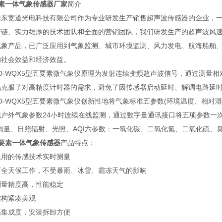
要素一体气象传感器厂家
简介
竞道光电科技有限公司作为专业研发生产销售超声波传感器的企业，一
产链、实力雄厚的技术团队和全面的营销团队，我们研发生产的超声波风
气象产品，已广泛应用到气象监测、城市环境监测、风力发电、航海船舶
的社会效益和经济效益。
-WQX5型五要素微气象仪原理为发射连续变频超声波信号，通过测量相
品克服了对高精度计时器的需求，避免了因传感器启动延时、解调电路延
-WQX5型五要素微气象仪创新性地将气象标准五参数(环境温度、相对
现户外气象参数24小时连续在线监测，通过数字量通讯接口将五项参数一
雨量、日照辐射、光照、AQI六参数：一氧化碳、二氧化氮、二氧化硫、臭氧、
5要素一体气象传感器
产品特点：
的传感技术实时测量
天候工作，不受暴雨、冰雪、霜冻天气的影响
精度高，性能稳定
紧凑美观
成度，安装拆卸方便