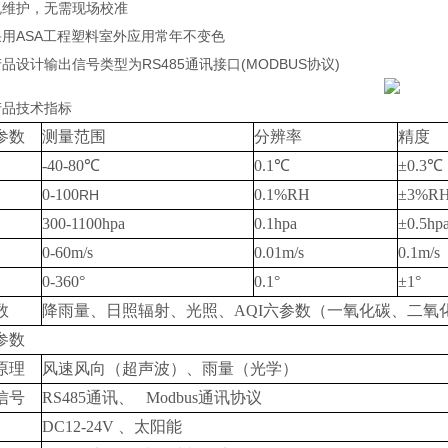
护，无需现场校准
ASA工程塑料室外应用常年不变色
计输出信号类型为RS485通讯接口(MODBUS协议)
技术指标
参数
测量范围
分辨率
精度
-40-
8
0℃
0.1℃
±0.3℃
0-100
0.1%RH
±3%R
RH
300-1100hpa
0.1hpa
±0.5h
0-60m/s
0.01m/s
0.1m/s
0-360°
0.1°
±
1
°
数
降雨量、日照辐射、光照、AQI六参数（一氧化碳、二氧化氮
参数
原理
风速风向（超声波）、雨量（光学）
信号
RS485通讯、 Modbus通讯协议
DC12-24V 、太阳能