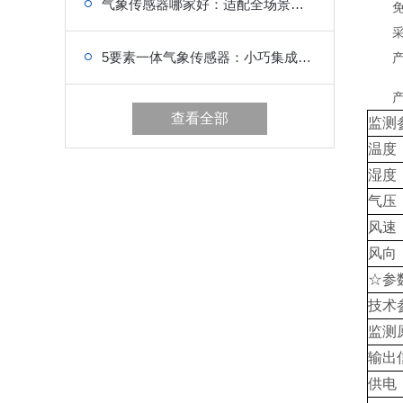
气象传感器哪家好：适配全场景监测，数据采集快人一步
免维
采用
5要素一体气象传感器：小巧集成，五维气象数据全掌控
产品设
产品
查看全部
监测
温度
湿度
气压
风速
风向
☆参
技术
监测
输出
供电