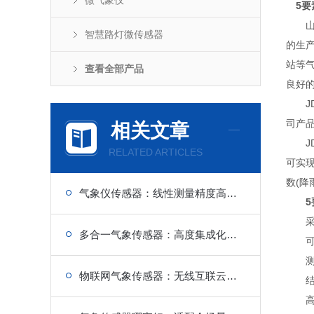
微气象仪
5
山东
智慧路灯微传感器
的生
站等
查看全部产品
良好
JD
司产
相关文章
JD
RELATED ARTICLES
可实
数(降
气象仪传感器：线性测量精度高，数据误差小可信度高
采用
多合一气象传感器：高度集成化设计，设备精简整洁
可全
测量
物联网气象传感器：无线互联云同步，智能监测不落地
结构
高集