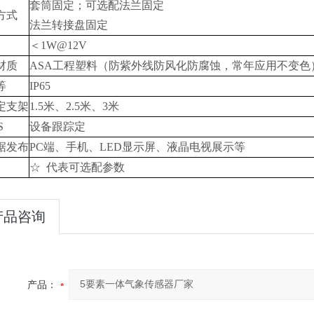
套筒固定；
可选配
法兰固定
方式
法兰转接盘固定
＜1W@12V
材质
ASA工程塑料（防紫外线防风化防腐蚀，常年应用不变色
等
IP6
5
定支架
1.5米、
2.5
米
、
3米
S
设备跟踪定
据发布
PC端、手机、LED显示屏、液晶电视展示等
☆ 代表可选配参数
产品咨询
产品：