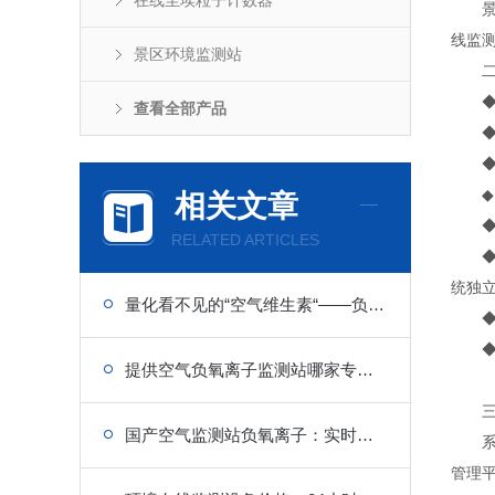
在线尘埃粒子计数器
景区
线监
景区环境监测站
二
◆ 
查看全部产品
◆ 
◆ 
◆ 
相关文章
◆ 数
RELATED ARTICLES
◆ 
统独
量化看不见的“空气维生素“——负氧离子在线监测系统的原理与多场景应用
◆ 
◆ 
提供空气负氧离子监测站哪家专业：长期保障监测数值精准度
三、
国产空气监测站负氧离子：实时数据上传，环境动态掌控
系统
管理