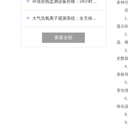
环境在线监测设备价格：24小时不间断值守，超标指标自动告警
多种
四、
大气负氧离子观测系统：全天候运行，支撑生态环境研究
1、
显示
2、
查看全部
器、
3、
史数
4、
表格等
5、
变化
6、
络化
8、
9、