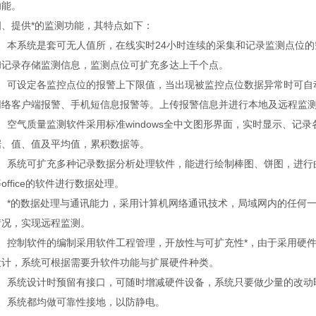
功能。
提供*的监测功能，其特点如下：
本系统是套可无人值所，在线实时24小时连续的采集和记录监测点位的
和记录存储监测信息，监测点位可扩充多达上千个点。
可设定各监控点位的报警上下限值，当出现被监控点位数据异常时可自
网络客户端报警、手机短信息报警等。上传报警信息并进行本地及远程监测
空气质量监测软件采用标准windows全中文图形界面，实时显示、记
据、值、值及平均值，累积数据等。
系统可扩充多种记录数据分析处理软件，能进行绘制棒图、饼图，进行曲线
office的软件进行数据处理。
*的数据处理与通讯能力，采用计算机网络通讯技术，局域网内的任何一
情况，实现远程监测。
控制软件的编制采用软件工程管理，开放性与可扩充性*，由于采用硬件
设计，系统可根据需要升软件功能与扩展硬件种类。
系统设计时预留有接口，可随时增减硬件设备，系统只要做少量的改动
系统都均做可靠性接地，以防静电。